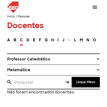
Início
/
Pessoas
Docentes
A
B
C
D
E
F
G
H
I
J
K
L
M
N
O
P
Professor Catedrático
Matemática
Limpar Filtros
Não foram encontrados docentes.