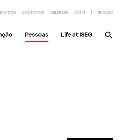
EVENTOS
CONTACTOS
HELPDESK
LOGIN
ENGLISH
gação
Pessoas
Life at ISEG