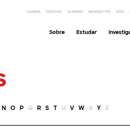
ULISBOA
NOTÍCIAS
CLIPPING
NEWSLETTER
LOJA
Sobre
Estudar
Investi
s
N
O
P
Q
R
S
T
U
V
W
X
Y
Z