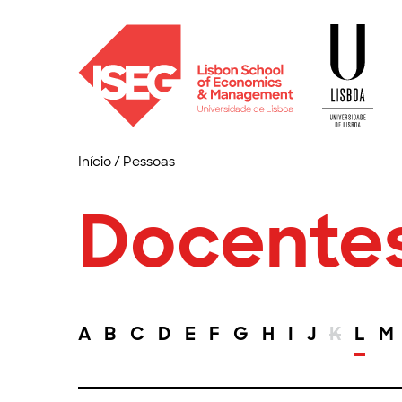
Início
/
Pessoas
Docente
A
B
C
D
E
F
G
H
I
J
K
L
M