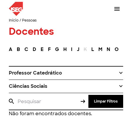
Início
/
Pessoas
Docentes
A
B
C
D
E
F
G
H
I
J
K
L
M
N
O
P
Professor Catedrático
Ciências Sociais
Limpar Filtros
Não foram encontrados docentes.