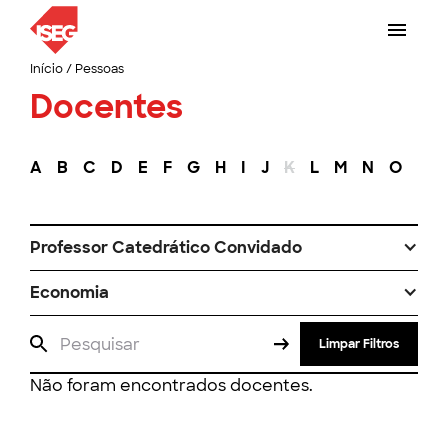
Início
/
Pessoas
Docentes
A
B
C
D
E
F
G
H
I
J
K
L
M
N
O
P
Professor Catedrático Convidado
Economia
Limpar Filtros
Não foram encontrados docentes.