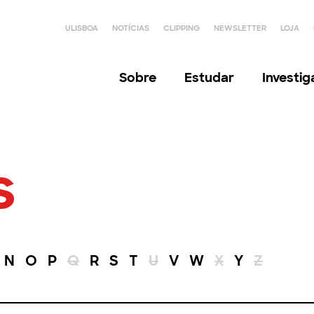
ULISBOA
NOTÍCIAS
CLIPPING
NEWSLETTER
LOJA
Sobre
Estudar
Investi
s
N
O
P
Q
R
S
T
U
V
W
X
Y
Z