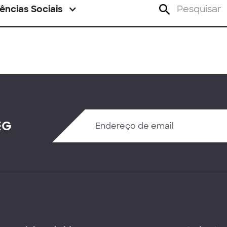
ências Sociais
EG