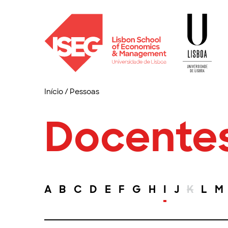
Início
/
Pessoas
Docente
A
B
C
D
E
F
G
H
I
J
K
L
M