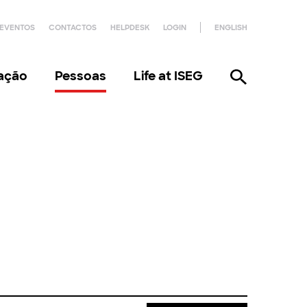
EVENTOS
CONTACTOS
HELPDESK
LOGIN
ENGLISH
gação
Pessoas
Life at ISEG