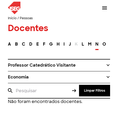
Início
/
Pessoas
Docentes
A
B
C
D
E
F
G
H
I
J
K
L
M
N
O
P
Professor Catedrático Visitante
Economia
Limpar Filtros
Não foram encontrados docentes.