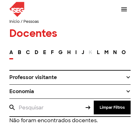
Início
/
Pessoas
Docentes
A
B
C
D
E
F
G
H
I
J
K
L
M
N
O
P
Professor visitante
Economia
Limpar Filtros
Não foram encontrados docentes.