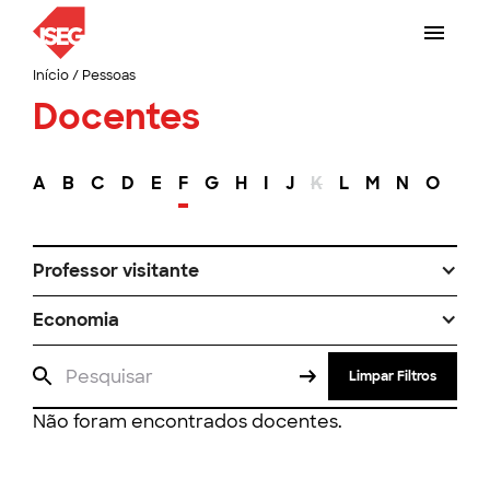
Início
/
Pessoas
Docentes
A
B
C
D
E
F
G
H
I
J
K
L
M
N
O
P
Professor visitante
Economia
Limpar Filtros
Não foram encontrados docentes.