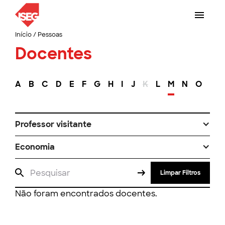
Início
/
Pessoas
Docentes
A
B
C
D
E
F
G
H
I
J
K
L
M
N
O
P
Professor visitante
Economia
Limpar Filtros
Não foram encontrados docentes.