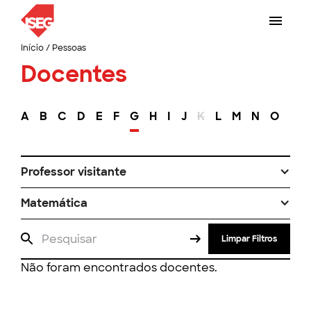
Início
/
Pessoas
Docentes
A
B
C
D
E
F
G
H
I
J
K
L
M
N
O
P
Professor visitante
Matemática
Limpar Filtros
Não foram encontrados docentes.