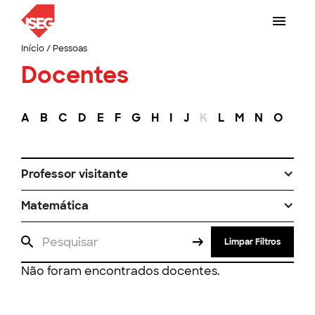
Início
/
Pessoas
Docentes
A
B
C
D
E
F
G
H
I
J
K
L
M
N
O
P
Professor visitante
Matemática
Limpar Filtros
Não foram encontrados docentes.