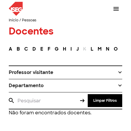
Início
/
Pessoas
Docentes
A
B
C
D
E
F
G
H
I
J
K
L
M
N
O
P
Professor visitante
Departamento
Limpar Filtros
Não foram encontrados docentes.