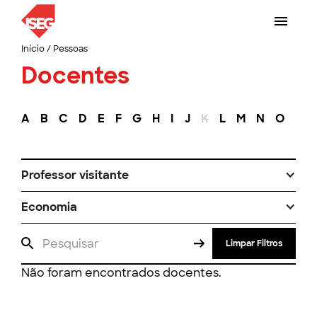
Início
/
Pessoas
Docentes
A
B
C
D
E
F
G
H
I
J
K
L
M
N
O
P
Professor visitante
Economia
Limpar Filtros
Não foram encontrados docentes.