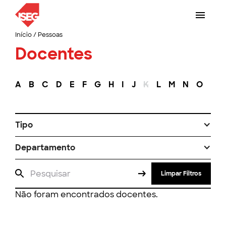
Início
/
Pessoas
Docentes
A
B
C
D
E
F
G
H
I
J
K
L
M
N
O
P
Tipo
Departamento
Limpar Filtros
Não foram encontrados docentes.