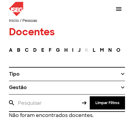
Início
/
Pessoas
Docentes
A
B
C
D
E
F
G
H
I
J
K
L
M
N
O
P
Tipo
Gestão
Limpar Filtros
Não foram encontrados docentes.