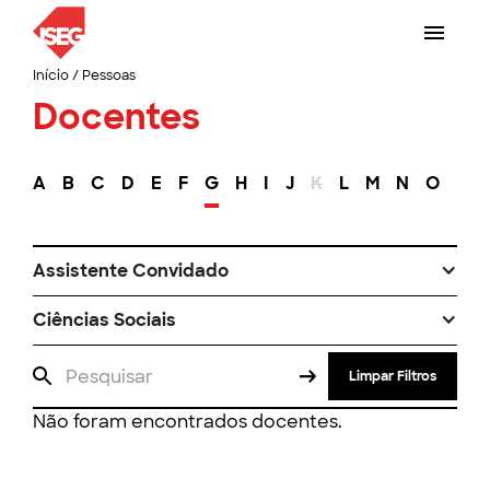
Início
/
Pessoas
Docentes
A
B
C
D
E
F
G
H
I
J
K
L
M
N
O
P
Assistente Convidado
Ciências Sociais
Limpar Filtros
Não foram encontrados docentes.