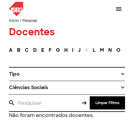
Início
/
Pessoas
Docentes
A
B
C
D
E
F
G
H
I
J
K
L
M
N
O
P
Tipo
Ciências Sociais
Limpar Filtros
Não foram encontrados docentes.