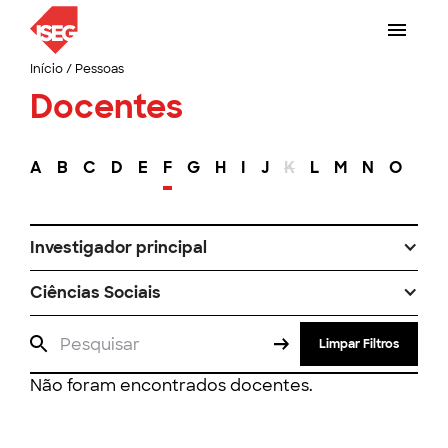
Início
/
Pessoas
Docentes
A
B
C
D
E
F
G
H
I
J
K
L
M
N
O
P
Investigador principal
Ciências Sociais
Limpar Filtros
Não foram encontrados docentes.