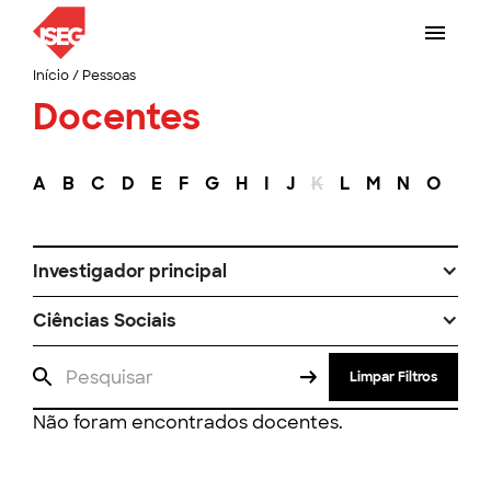
Início
/
Pessoas
Docentes
A
B
C
D
E
F
G
H
I
J
K
L
M
N
O
P
Investigador principal
Ciências Sociais
Limpar Filtros
Não foram encontrados docentes.