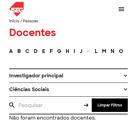
Início
/
Pessoas
Docentes
A
B
C
D
E
F
G
H
I
J
K
L
M
N
O
P
Investigador principal
Ciências Sociais
Limpar Filtros
Não foram encontrados docentes.