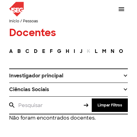
Início
/
Pessoas
Docentes
A
B
C
D
E
F
G
H
I
J
K
L
M
N
O
P
Investigador principal
Ciências Sociais
Limpar Filtros
Não foram encontrados docentes.