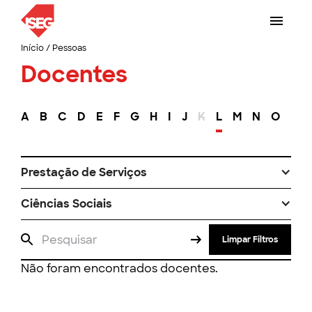
Início
/
Pessoas
Docentes
A
B
C
D
E
F
G
H
I
J
K
L
M
N
O
P
Prestação de Serviços
Ciências Sociais
Limpar Filtros
Não foram encontrados docentes.