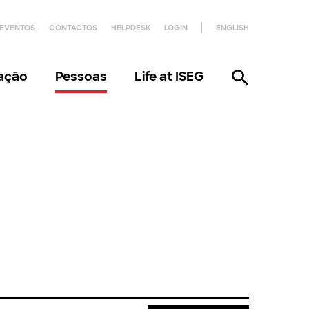
EVENTOS
CONTACTOS
HELPDESK
LOGIN
ENGLISH
gação
Pessoas
Life at ISEG