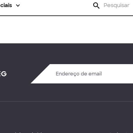
ciais
EG