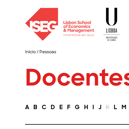
Início
/
Pessoas
Docente
A
B
C
D
E
F
G
H
I
J
K
L
M