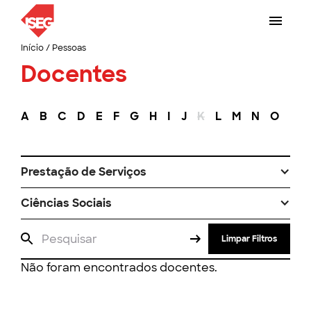
Início
/
Pessoas
Docentes
A
B
C
D
E
F
G
H
I
J
K
L
M
N
O
P
Prestação de Serviços
Ciências Sociais
Limpar Filtros
Não foram encontrados docentes.