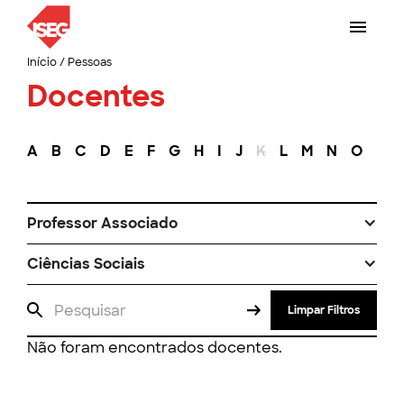
Início
/
Pessoas
Docentes
A
B
C
D
E
F
G
H
I
J
K
L
M
N
O
P
Professor Associado
Ciências Sociais
Limpar Filtros
Não foram encontrados docentes.