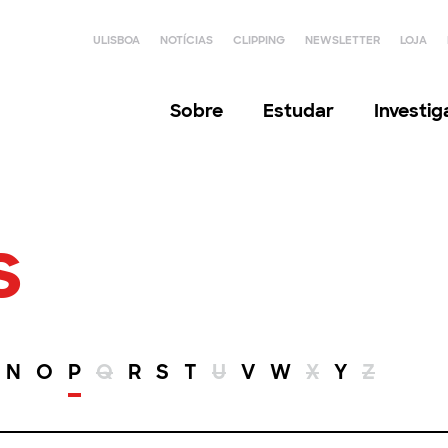
ULISBOA
NOTÍCIAS
CLIPPING
NEWSLETTER
LOJA
Sobre
Estudar
Investi
s
N
O
P
Q
R
S
T
U
V
W
X
Y
Z