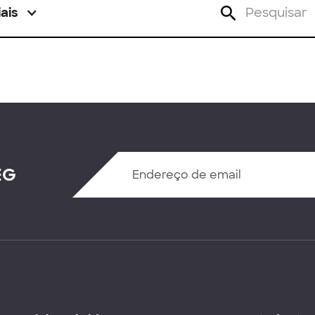
ais
EG