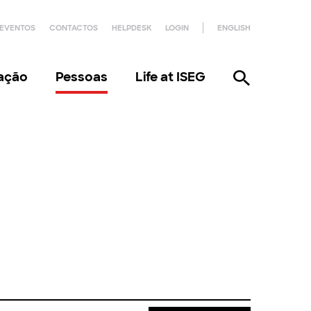
EVENTOS
CONTACTOS
HELPDESK
LOGIN
ENGLISH
gação
Pessoas
Life at ISEG