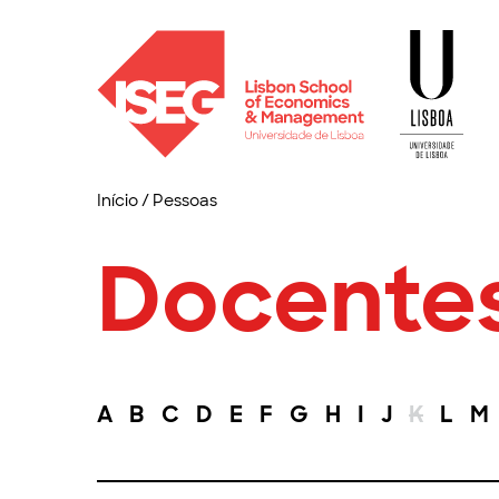
Início
/
Pessoas
Docente
A
B
C
D
E
F
G
H
I
J
K
L
M