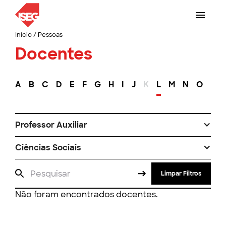
Início
/
Pessoas
Docentes
A
B
C
D
E
F
G
H
I
J
K
L
M
N
O
P
Professor Auxiliar
Ciências Sociais
Limpar Filtros
Não foram encontrados docentes.