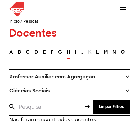
Início
/
Pessoas
Docentes
A
B
C
D
E
F
G
H
I
J
K
L
M
N
O
P
Professor Auxiliar com Agregação
Ciências Sociais
Limpar Filtros
Não foram encontrados docentes.