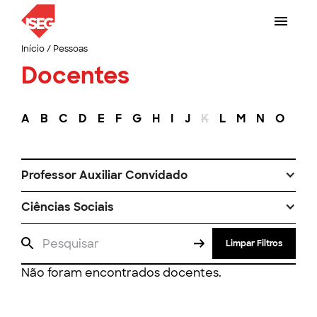
Início
/
Pessoas
Docentes
A
B
C
D
E
F
G
H
I
J
K
L
M
N
O
P
Professor Auxiliar Convidado
Ciências Sociais
Limpar Filtros
Não foram encontrados docentes.