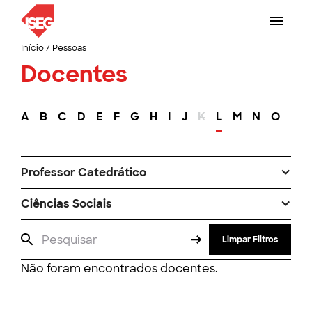
Início
/
Pessoas
Docentes
A
B
C
D
E
F
G
H
I
J
K
L
M
N
O
P
Professor Catedrático
Ciências Sociais
Limpar Filtros
Não foram encontrados docentes.