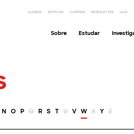
ULISBOA
NOTÍCIAS
CLIPPING
NEWSLETTER
LOJA
Sobre
Estudar
Investi
s
N
O
P
Q
R
S
T
U
V
W
X
Y
Z