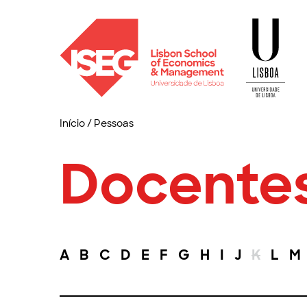
Início
/
Pessoas
Docente
A
B
C
D
E
F
G
H
I
J
K
L
M