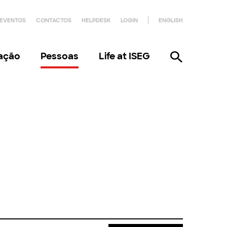
EVENTOS
CONTACTOS
HELPDESK
LOGIN
ENGLISH
gação
Pessoas
Life at ISEG