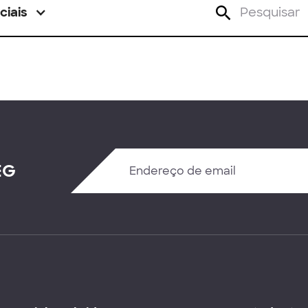
ciais
EG