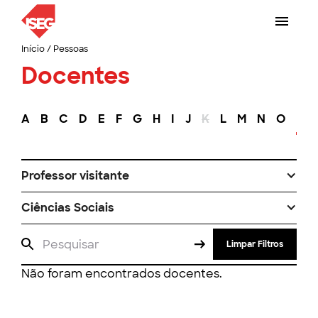
Início
/
Pessoas
Docentes
A
B
C
D
E
F
G
H
I
J
K
L
M
N
O
P
Professor visitante
Ciências Sociais
Limpar Filtros
Não foram encontrados docentes.