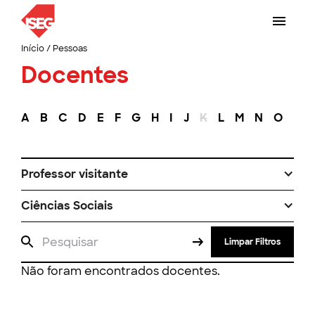
Início
/
Pessoas
Docentes
A
B
C
D
E
F
G
H
I
J
K
L
M
N
O
P
Professor visitante
Ciências Sociais
Limpar Filtros
Não foram encontrados docentes.