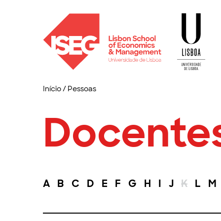
Início
/
Pessoas
Docente
A
B
C
D
E
F
G
H
I
J
K
L
M