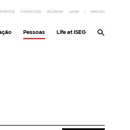
EVENTOS
CONTACTOS
HELPDESK
LOGIN
ENGLISH
gação
Pessoas
Life at ISEG