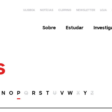
ULISBOA
NOTÍCIAS
CLIPPING
NEWSLETTER
LOJA
Sobre
Estudar
Investi
s
N
O
P
Q
R
S
T
U
V
W
X
Y
Z