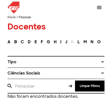
Início
/
Pessoas
Docentes
A
B
C
D
E
F
G
H
I
J
K
L
M
N
O
P
Tipo
Ciências Sociais
Limpar Filtros
Não foram encontrados docentes.