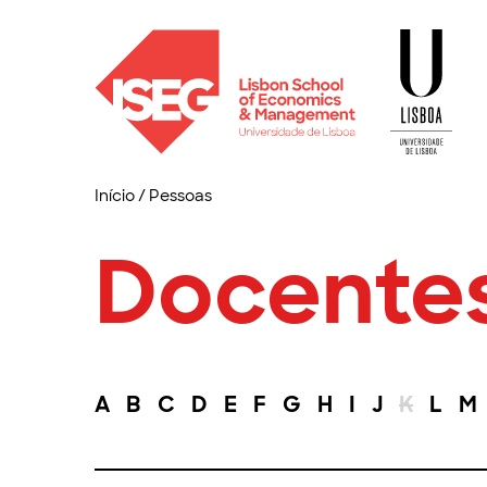
Início
/
Pessoas
Docente
A
B
C
D
E
F
G
H
I
J
K
L
M