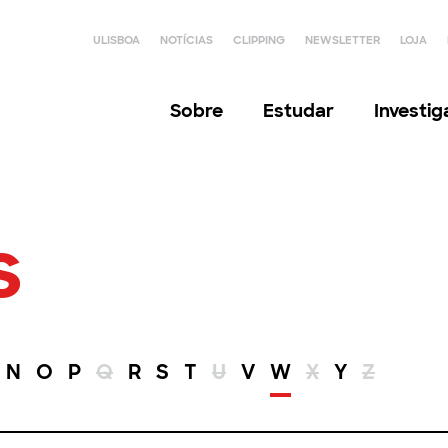
ULISBOA
NOTÍCIAS
CLIPPING
NEWSLETTER
LOJA
Sobre
Estudar
Investi
s
N
O
P
Q
R
S
T
U
V
W
X
Y
Z