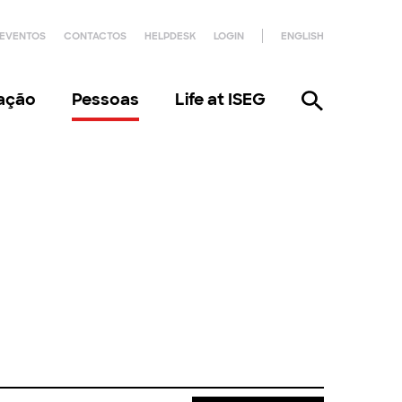
EVENTOS
CONTACTOS
HELPDESK
LOGIN
ENGLISH
gação
Pessoas
Life at ISEG