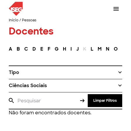
Início
/
Pessoas
Docentes
A
B
C
D
E
F
G
H
I
J
K
L
M
N
O
P
Tipo
Ciências Sociais
Limpar Filtros
Não foram encontrados docentes.