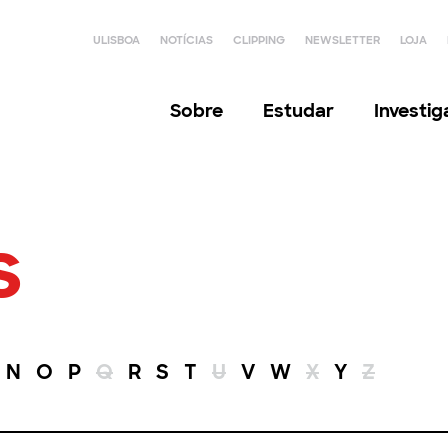
ULISBOA
NOTÍCIAS
CLIPPING
NEWSLETTER
LOJA
Sobre
Estudar
Investi
s
N
O
P
Q
R
S
T
U
V
W
X
Y
Z