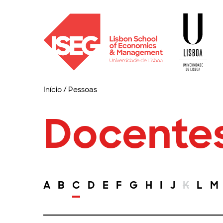
Início
/
Pessoas
Docente
A
B
C
D
E
F
G
H
I
J
K
L
M