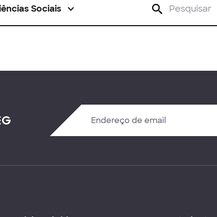
iências Sociais
EG