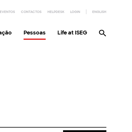
EVENTOS
CONTACTOS
HELPDESK
LOGIN
ENGLISH
gação
Pessoas
Life at ISEG