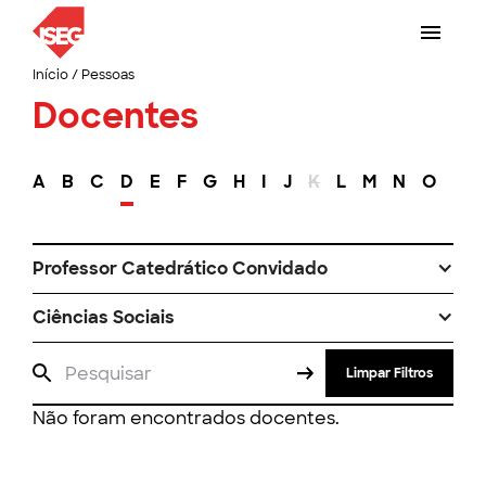
Início
/
Pessoas
Docentes
A
B
C
D
E
F
G
H
I
J
K
L
M
N
O
P
Professor Catedrático Convidado
Ciências Sociais
Limpar Filtros
Não foram encontrados docentes.