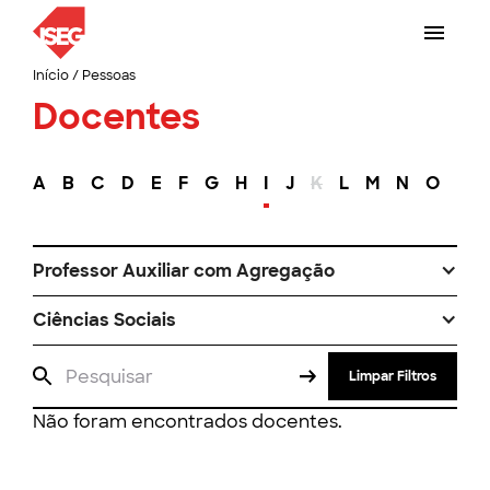
Início
/
Pessoas
Docentes
A
B
C
D
E
F
G
H
I
J
K
L
M
N
O
P
Professor Auxiliar com Agregação
Ciências Sociais
Limpar Filtros
Não foram encontrados docentes.