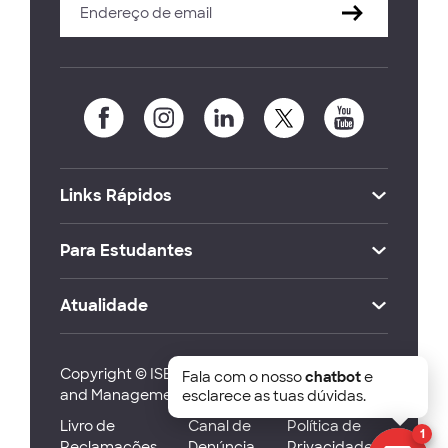
Links Rápidos
Para Estudantes
Atualidade
Copyright © ISEG Lisbon School of Economics
Fala com o nosso
chatbot
e
and Management 2026
esclarece as tuas dúvidas.
Livro de
Canal de
Política de
1
Reclamações
Denúncia
Privacidade