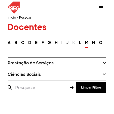
Início
/
Pessoas
Docentes
A
B
C
D
E
F
G
H
I
J
K
L
M
N
O
P
Prestação de Serviços
Ciências Sociais
Limpar Filtros