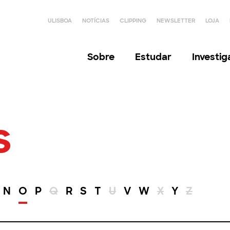
ULISBOA
NOTÍCIAS
CLIPPING
NEWSLETTER
LOJA
Sobre
Estudar
Investi
s
N
O
P
Q
R
S
T
U
V
W
X
Y
Z