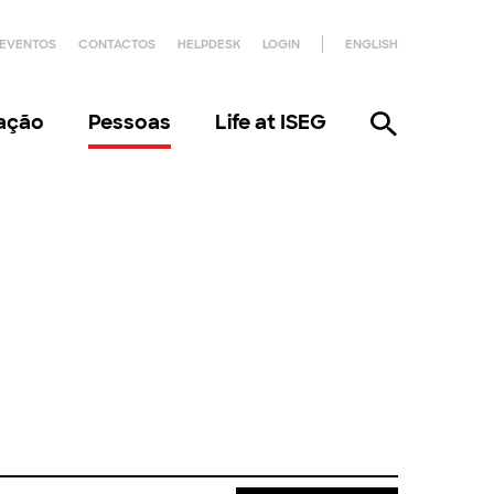
EVENTOS
CONTACTOS
HELPDESK
LOGIN
ENGLISH
gação
Pessoas
Life at ISEG