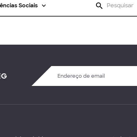
ências Sociais
EG