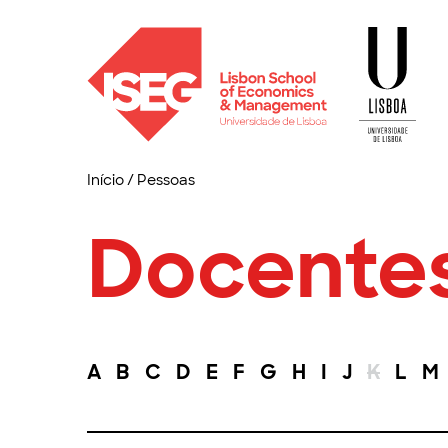
Início
/
Pessoas
Docente
A
B
C
D
E
F
G
H
I
J
K
L
M