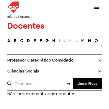
Início
/
Pessoas
Docentes
A
B
C
D
E
F
G
H
I
J
K
L
M
N
O
P
Professor Catedrático Convidado
Ciências Sociais
Limpar Filtros
Não foram encontrados docentes.