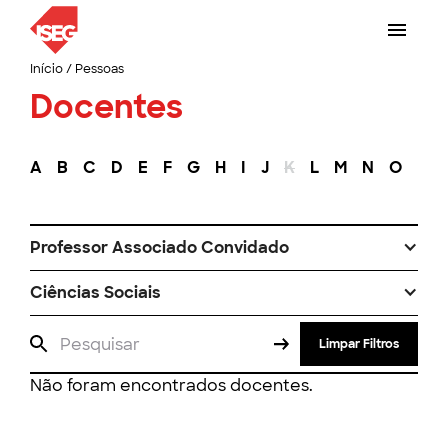
Início
/
Pessoas
Docentes
A
B
C
D
E
F
G
H
I
J
K
L
M
N
O
P
Professor Associado Convidado
Ciências Sociais
Limpar Filtros
Não foram encontrados docentes.