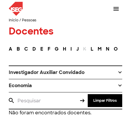
Início
/
Pessoas
Docentes
A
B
C
D
E
F
G
H
I
J
K
L
M
N
O
P
Investigador Auxiliar Convidado
Economia
Limpar Filtros
Não foram encontrados docentes.