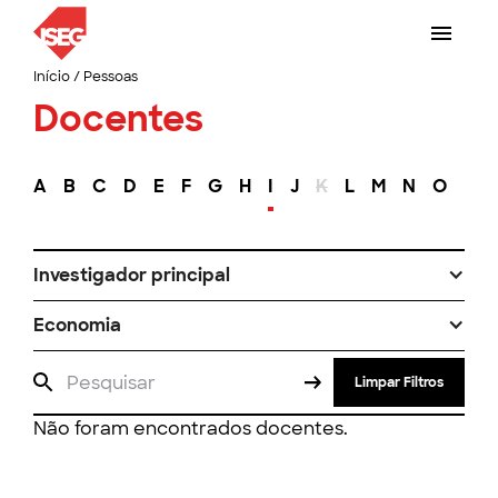
Início
/
Pessoas
Docentes
A
B
C
D
E
F
G
H
I
J
K
L
M
N
O
P
Investigador principal
Economia
Limpar Filtros
Não foram encontrados docentes.