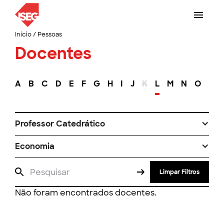
Início
/
Pessoas
Docentes
A
B
C
D
E
F
G
H
I
J
K
L
M
N
O
P
Professor Catedrático
Economia
Limpar Filtros
Não foram encontrados docentes.