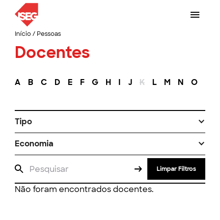
Início
/
Pessoas
Docentes
A
B
C
D
E
F
G
H
I
J
K
L
M
N
O
P
Tipo
Economia
Limpar Filtros
Não foram encontrados docentes.