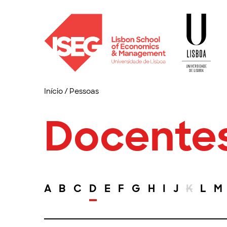
Início
/
Pessoas
Docente
A
B
C
D
E
F
G
H
I
J
K
L
M