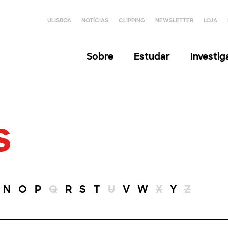
ULISBOA
NOTÍCIAS
CLIPPING
NEWSLETTER
LOJA
Sobre
Estudar
Investi
s
N
O
P
Q
R
S
T
U
V
W
X
Y
Z