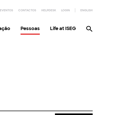
EVENTOS
CONTACTOS
HELPDESK
LOGIN
ENGLISH
gação
Pessoas
Life at ISEG