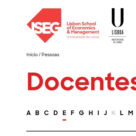
Início
/
Pessoas
Docente
A
B
C
D
E
F
G
H
I
J
K
L
M