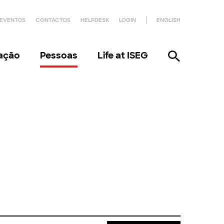
EVENTOS
CONTACTOS
HELPDESK
LOGIN
ENGLISH
gação
Pessoas
Life at ISEG