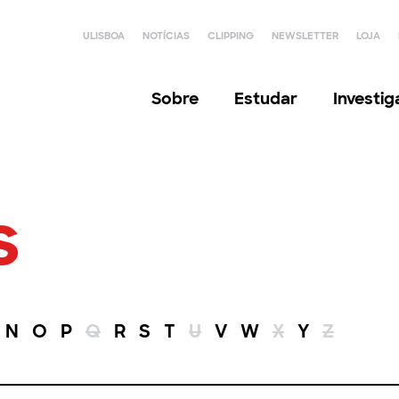
ULISBOA
NOTÍCIAS
CLIPPING
NEWSLETTER
LOJA
Sobre
Estudar
Investi
s
N
O
P
Q
R
S
T
U
V
W
X
Y
Z